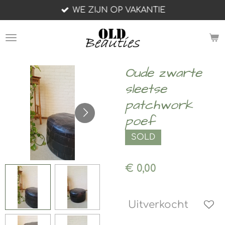
WE ZIJN OP VAKANTIE
Ga
direct
naar
de
hoofdinhoud
Oude zwarte
sleetse
patchwork
poef
SOLD
€ 0,00
Uitverkocht