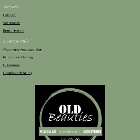
Service
Betalen
Verzenden
Retourneren
Overige info
Algemene voorwaarden
Privacy verklaring
Disclaimer
Cookieverklaring