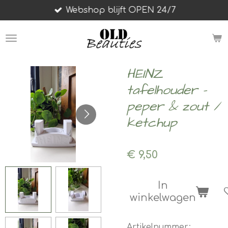
Webshop blijft OPEN 24/7
Ga
direct
naar
de
hoofdinhoud
HEINZ
tafelhouder -
peper & zout /
ketchup
€ 9,50
In
winkelwagen
Artikelnummer: