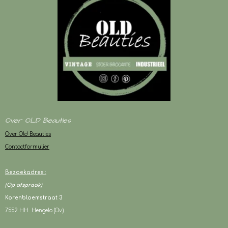
Over OLD Beauties
Over Old Beauties
Contactformulier
Bezoekadres :
(Op afspraak)
Korenbloemstraat 3
7552 HH Hengelo (Ov.)