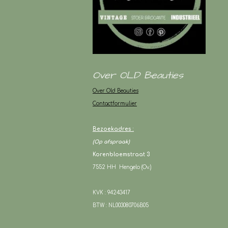
Over OLD Beauties
Over Old Beauties
Contactformulier
Bezoekadres :
(Op afspraak)
Korenbloemstraat 3
7552 HH Hengelo (Ov.)
KVK : 94243417
BTW : NL003080706B05