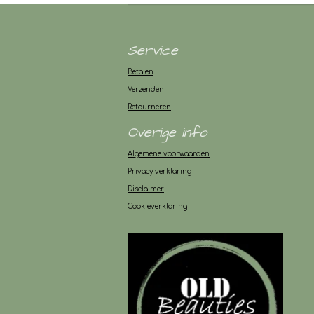
Service
Betalen
Verzenden
Retourneren
Overige info
Algemene voorwaarden
Privacy verklaring
Disclaimer
Cookieverklaring