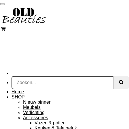
Ga
direct
naar
de
hoofdinhoud
Home
SHOP
Nieuw binnen
Meubels
Verlichting
Accessoires
Vazen & potten
Keuken & Tafelgeluk