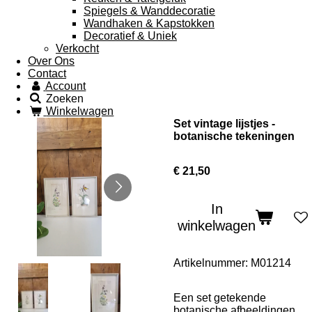
Spiegels & Wanddecoratie
Wandhaken & Kapstokken
Decoratief & Uniek
Verkocht
Over Ons
Contact
Account
Zoeken
Winkelwagen
Set vintage lijstjes -
botanische tekeningen
€ 21,50
In
winkelwagen
Artikelnummer:
M01214
Een set getekende
botanische afbeeldingen