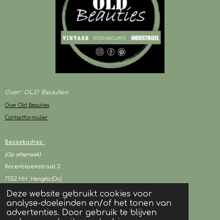
Over OLD Beauties
Over Old Beauties
Contactformulier
Bezoekadres :
(Op afspraak)
Korenbloemstraat 3
7552 HH Hengelo (Ov.)
Deze website gebruikt cookies voor
analyse-doeleinden en/of het tonen van
KVK : 94243417
advertenties. Door gebruik te blijven
BTW : NL003080706B05