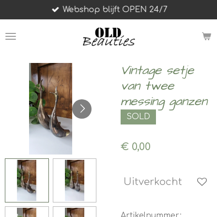
Webshop blijft OPEN 24/7
Ga
direct
naar
de
hoofdinhoud
Vintage setje
van twee
messing ganzen
SOLD
€ 0,00
Uitverkocht
Artikelnummer: