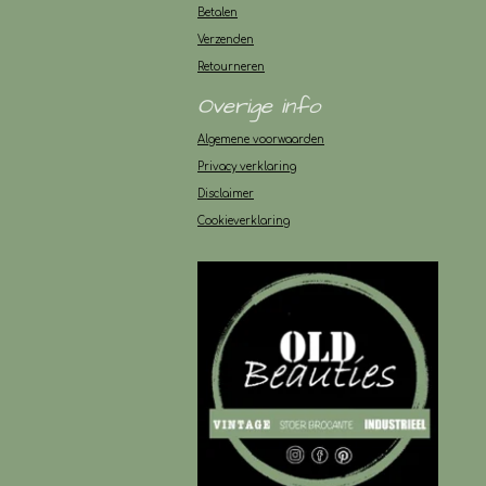
Betalen
Verzenden
Retourneren
Overige info
Algemene voorwaarden
Privacy verklaring
Disclaimer
Cookieverklaring