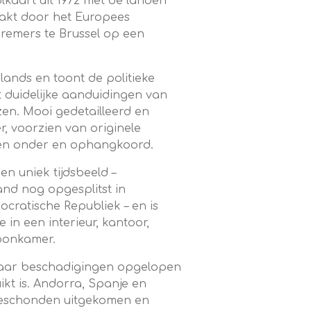
lkaart uit 1972 met de landen
akt door het Europees
 Cremers te Brussel op een
lands en toont de politieke
et duidelijke aanduidingen van
en. Mooi gedetailleerd en
r, voorzien van originele
en onder en ophangkoord.
n uniek tijdsbeeld –
and nog opgesplitst in
cratische Republiek – en is
 in een interieur, kantoor,
 woonkamer.
paar beschadigingen opgelopen
uikt is. Andorra, Spanje en
ngeschonden uitgekomen en