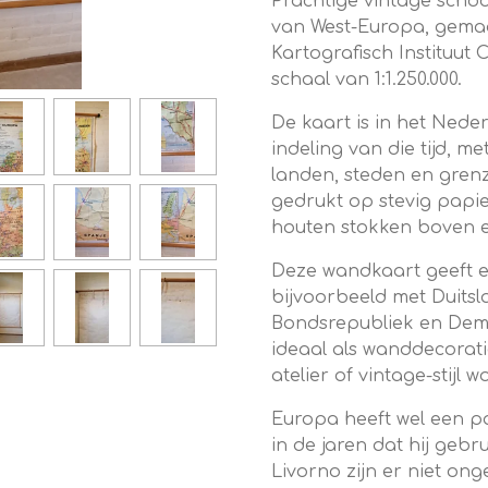
Prachtige vintage schoo
van West-Europa, gema
Kartografisch Instituut
schaal van 1:1.250.000.
De kaart is in het Neder
indeling van die tijd, m
landen, steden en grenz
gedrukt op stevig papie
houten stokken boven 
Deze wandkaart geeft ee
bijvoorbeeld met Duitsl
Bondsrepubliek en Demo
ideaal als wanddecoratie
atelier of vintage-stijl
Europa heeft wel een 
in de jaren dat hij gebr
Livorno zijn er niet o