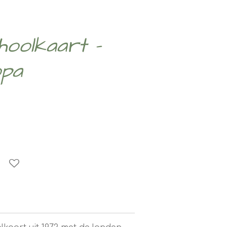
hoolkaart -
opa