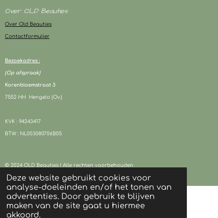
Over OLD Beauties
Over Old Beauties
Contactformulier
Bezoekadres :
(Op afspraak)
Korenbloemstraat 3
7552 HH Hengelo (Ov.)
KVK : 94243417
BTW : NL003080706B05
© 2024 OLD Beauties I Alle rechten voorbehouden
Powered by
JouwWeb
Deze website gebruikt cookies voor
analyse-doeleinden en/of het tonen van
advertenties. Door gebruik te blijven
maken van de site gaat u hiermee
akkoord.