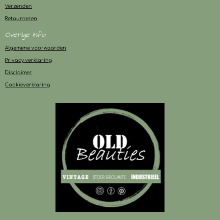
Verzenden
Retourneren
Overige info
Algemene voorwaarden
Privacy verklaring
Disclaimer
Cookieverklaring