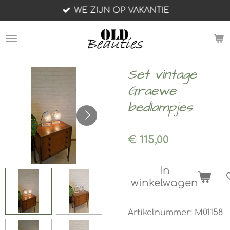
WE ZIJN OP VAKANTIE
Ga
direct
naar
de
hoofdinhoud
Set vintage
Graewe
bedlampjes
€ 115,00
In
winkelwagen
Artikelnummer:
M01158