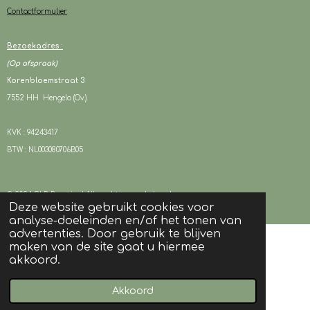
Contactformulier
Bezoekadres :
(Op afspraak)
Korenbloemstraat 3
7552 HH Hengelo (Ov.)
KVK : 94243417
BTW : NL003080706B05
© 2024 OLD Beauties I Alle rechten voorbehouden
Deze website gebruikt cookies voor
Powered by
JouwWeb
analyse-doeleinden en/of het tonen van
advertenties. Door gebruik te blijven
maken van de site gaat u hiermee
akkoord.
Akkoord