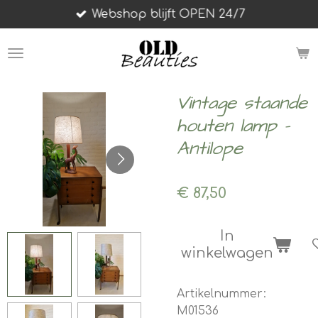
Webshop blijft OPEN 24/7
Ga
direct
naar
de
hoofdinhoud
Vintage staande
houten lamp -
Antilope
€ 87,50
In
winkelwagen
Artikelnummer:
M01536