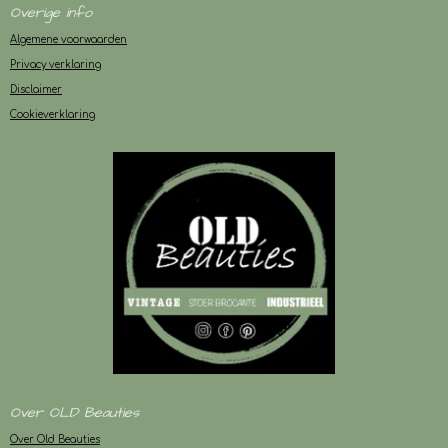
Overige info
Algemene voorwaarden
Privacy verklaring
Disclaimer
Cookieverklaring
Over OLD Beauties
Over Old Beauties