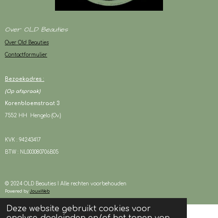
Over OLD Beauties
Over Old Beauties
Contactformulier
Bezoekadres :
(Op afspraak)
Korenbloemstraat 3
7552 HH Hengelo (Ov.)
KVK : 94243417
BTW : NL003080706B05
© 2024 OLD Beauties I Alle rechten voorbehouden
Powered by
JouwWeb
Deze website gebruikt cookies voor