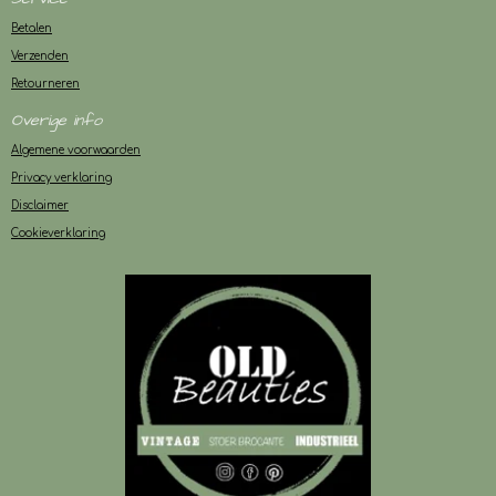
Betalen
Verzenden
Retourneren
Overige info
Algemene voorwaarden
Privacy verklaring
Disclaimer
Cookieverklaring