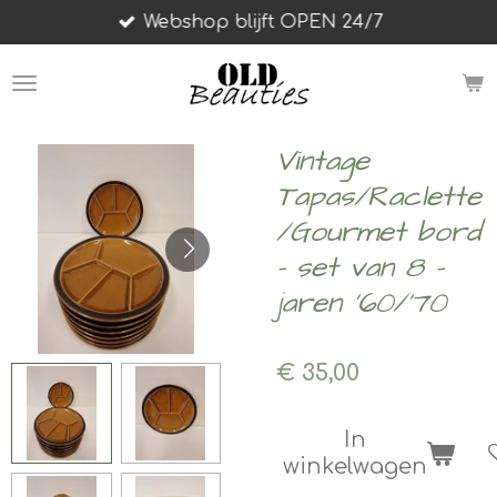
Webshop blijft OPEN 24/7
Ga
direct
naar
de
hoofdinhoud
Vintage
Tapas/Raclette
/Gourmet bord
- set van 8 -
jaren '60/'70
€ 35,00
In
winkelwagen