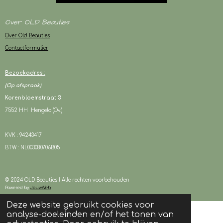
Over OLD Beauties
Over Old Beauties
Contactformulier
Bezoekadres :
(Op afspraak)
Korenbloemstraat 3
7552 HH Hengelo (Ov.)
KVK : 94243417
BTW : NL003080706B05
© 2024 OLD Beauties I Alle rechten voorbehouden
Powered by
JouwWeb
Deze website gebruikt cookies voor
analyse-doeleinden en/of het tonen van