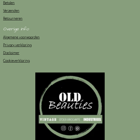
Betalen
Verzenden
Retourneren
Overige info
Algemene voorwaarden
Privacy verklaring
Disclaimer
Cookieverklaring