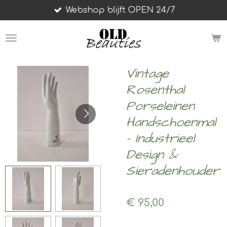
Webshop blijft OPEN 24/7
Ga
direct
naar
de
hoofdinhoud
Vintage
Rosenthal
Porseleinen
Handschoenmal
– Industrieel
Design &
Sieradenhouder
€ 95,00