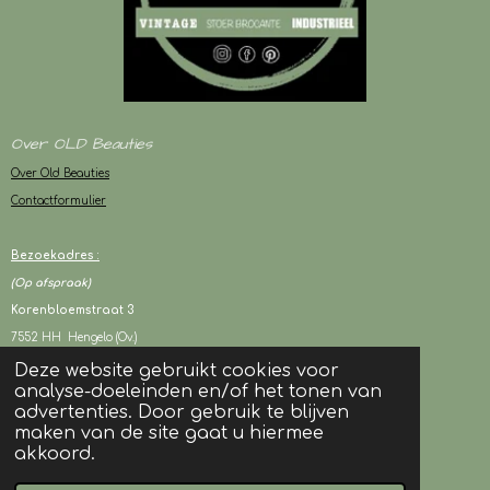
Over OLD Beauties
Over Old Beauties
Contactformulier
Bezoekadres :
(Op afspraak)
Korenbloemstraat 3
7552 HH Hengelo (Ov.)
Deze website gebruikt cookies voor
analyse-doeleinden en/of het tonen van
KVK : 94243417
advertenties. Door gebruik te blijven
BTW : NL003080706B05
maken van de site gaat u hiermee
akkoord.