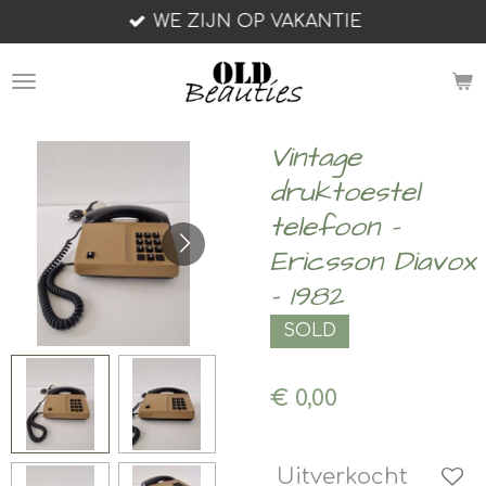
WE ZIJN OP VAKANTIE
Ga
direct
naar
de
hoofdinhoud
Vintage
druktoestel
telefoon -
Ericsson Diavox
- 1982
SOLD
€ 0,00
Uitverkocht