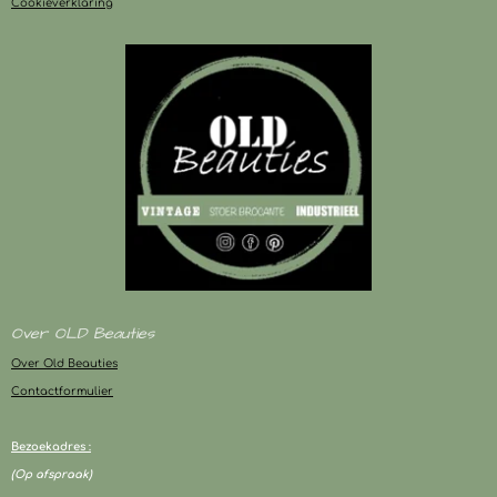
Cookieverklaring
Over OLD Beauties
Over Old Beauties
Contactformulier
Bezoekadres :
(Op afspraak)