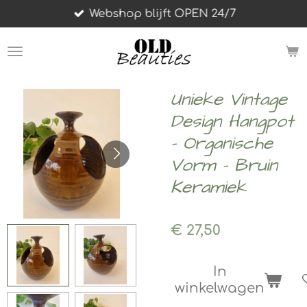
Webshop blijft OPEN 24/7
Ga
direct
naar
de
hoofdinhoud
Unieke Vintage
Design Hangpot
- Organische
Vorm - Bruin
Keramiek
€ 27,50
In
winkelwagen