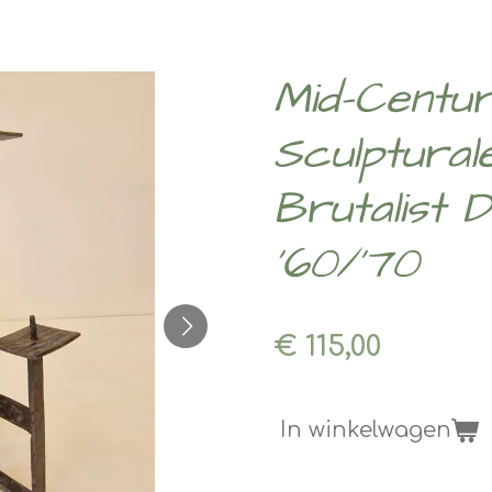
Mid-Centu
Sculptural
Brutalist 
'60/'70
€ 115,00
In winkelwagen