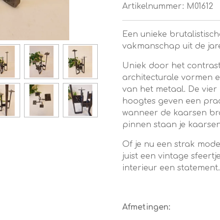
Artikelnummer:
M01612
Een unieke
brutalistisc
vakmanschap uit de jaren
Uniek door het contrast
architecturale vormen e
van het metaal. De vier
hoogtes geven een prach
wanneer de kaarsen br
pinnen staan je kaarsen 
Of je nu een strak moder
juist een vintage sfeertj
interieur een statement
Afmetingen: