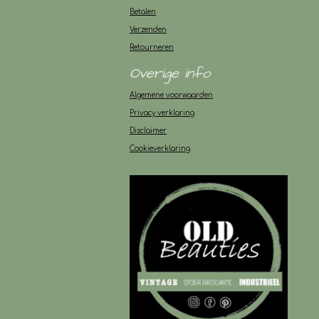
Betalen
Verzenden
Retourneren
Overige info
Algemene voorwaarden
Privacy verklaring
Disclaimer
Cookieverklaring