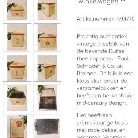
winkelwagen
Artikelnummer:
M01770
Prachtig authentiek
vintage theeblik van
de bekende Duitse
thee-importeur
Paul
Schrader & Co. uit
Bremen. Dit blik is een
klassieker onder de
verzamelblikken en
heeft een herkenbaar
mid-century design.
Het heeft een
c
rèmekleurige basis
met rode deksel en
accenten.
Voorzien