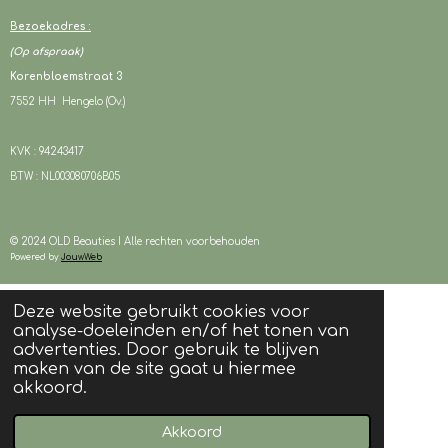
Bezoekadres :
(Op afspraak)
Korenbloemstraat 3
7552 HH Hengelo (Ov.)
KVK : 94243417
BTW : NL003080706B05
© 2024 OLD Beauties I Alle rechten voorbehouden
Powered by
JouwWeb
Deze website gebruikt cookies voor
analyse-doeleinden en/of het tonen van
advertenties. Door gebruik te blijven
maken van de site gaat u hiermee
akkoord.
Akkoord