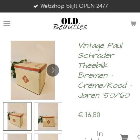
Webshop blijft OPEN 24/7
Ga
direct
naar
de
hoofdinhoud
Vintage Paul
Schrader
Theeblik
Bremen –
Crème/Rood –
Jaren '50/'60
€ 16,50
In