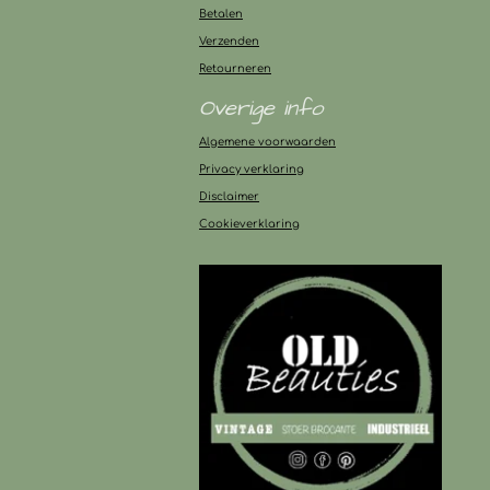
Betalen
Verzenden
Retourneren
Overige info
Algemene voorwaarden
Privacy verklaring
Disclaimer
Cookieverklaring