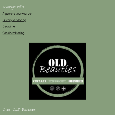
Overige info
Algemene voorwaarden
Privacy verklaring
Disclaimer
Cookieverklaring
Over OLD Beauties