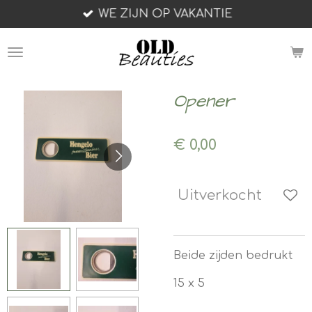
WE ZIJN OP VAKANTIE
Ga
direct
naar
de
hoofdinhoud
Opener
€ 0,00
Uitverkocht
Beide zijden bedrukt
15 x 5