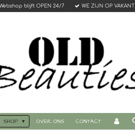
Webshop blijft OPEN 24/7
WE ZIJN OP VAKANT
SHOP
OVER ONS
CONTACT