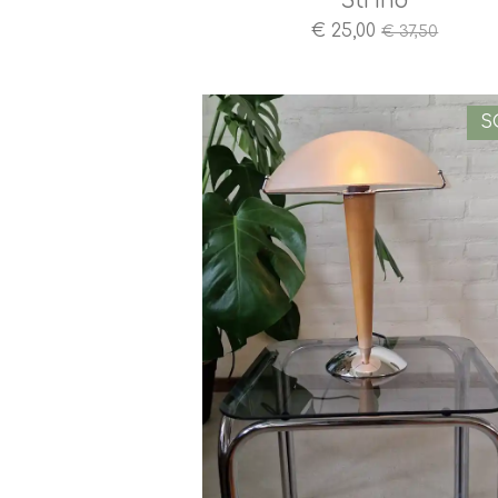
Strind
€ 25,00
€ 37,50
S