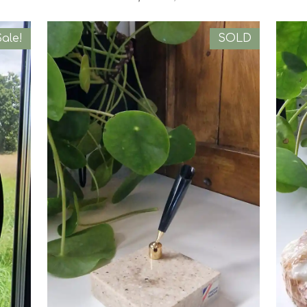
ale!
SOLD