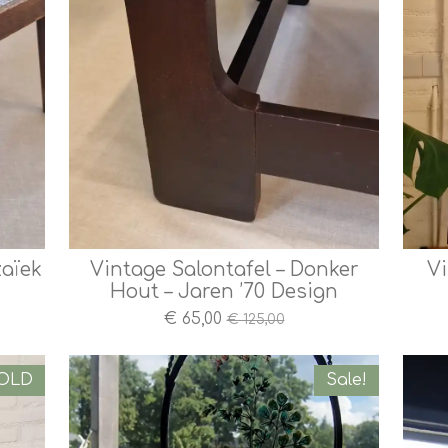
zaïek
Vintage Salontafel – Donker
Vi
Hout – Jaren ’70 Design
€ 65,00
€ 125,00
OLD
Sale!