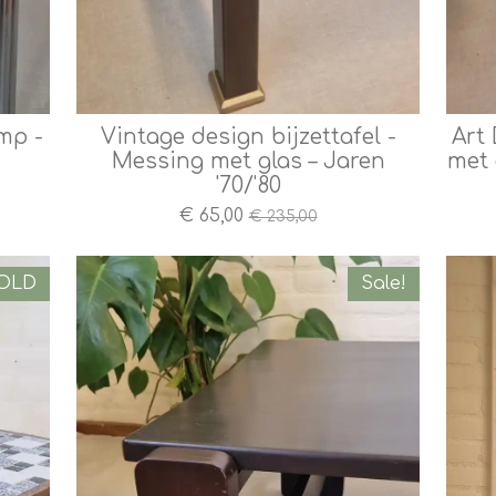
mp -
Vintage design bijzettafel -
Art 
Messing met glas – Jaren
met 
'70/'80
€ 65,00
€ 235,00
OLD
Sale!