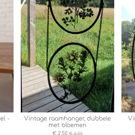
el -
Vintage raamhanger, dubbele
Vi
met bloemen
€ 2,50
€ 6,50