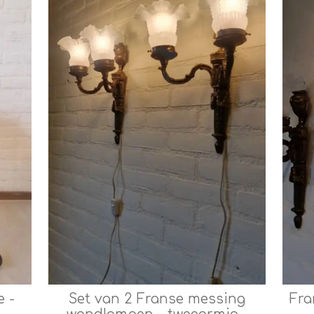
e -
Set van 2 Franse messing
Fra