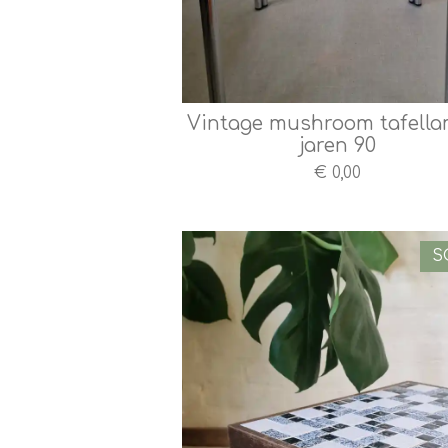
Vintage mushroom tafella
jaren 90
€ 0,00
S