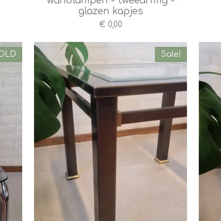
wandlampen - tweearmig -
glazen kapjes
€ 0,00
OLD
Sale!