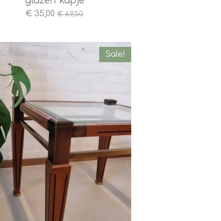
glazen kapje
€ 35,00
€ 69,50
Sale!